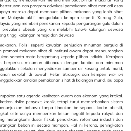
n pengguna, membolehkan mereka membuat pilihan makanan yang
g berterusan dan program advokasi pemakanan sihat menjadi asas
supaya mereka dapat membuat pilihan makanan yang lebih sihat
atan Malaysia aktif mengadakan kempen seperti ‘Kurang Gula,
aysia yang memberi penekanan kepada pengurangan gula dalam
i prevalens obesiti yang kini melebihi 53.6% kalangan dewasa
yang tinggi kalangan remaja dan dewasa
akanan. Polisi seperti kawalan penjualan minuman bergula di
n promosi makanan sihat di institusi awam dapat mengurangkan
bukan semata-mata bergantung kepada pilihan individu.
Kerajaan
an berperisa, minuman dibancuh dengan kordial dan minuman
ggalakkan sekolah menyediakan sumber air kosong untuk murid,
kanan sekolah di bawah Pelan Strategik dan kempen
war on
menggalakkan amalan pemakanan sihat di kalangan murid, ibu bapa
rupakan satu agenda kesihatan awam dan ekonomi yang kritikal.
atkan risiko penyakit kronik, tetapi turut membebankan sistem
 menunjukkan bahawa tanpa tindakan bersepadu, kadar obesiti,
ngkat seterusnya memberikan kesan negatif kepada rakyat dan
 merangkumi dasar fiskal, pendidikan, reformasi industri dan
rangkan beban ini secara mampan. Hal ini kerana, peningkatan