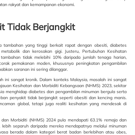
hatan rakyat dan kemampanan ekonomi.
t Tidak Berjangkit
 tambahan yang tinggi berkait rapat dengan obesiti, diabetes
om metabolik dan kerosakan gigi. Justeru, Pertubuhan Kesihatan
ambahan tidak melebihi 10% daripada jumlah tenaga harian,
orak pemakanan moden, khususnya peningkatan pengambilan
kan saranan ini sering dilanggar.
h ini sangat kronik. Dalam konteks Malaysia, masalah ini sangat
injauan Kesihatan dan Morbiditi Kebangsaan (NHMS) 2023, sekitar
ia menghidap diabetes dan pengambilan minuman bergula serta
n penyakit tidak berjangkit seperti obesiti dan kencing manis.
ncaman global, tetapi juga realiti kesihatan yang mendesak di
 dan Morbiditi (NHMS) 2024 pula mendapati 63.1% remaja dan
, lebih separuh daripada mereka mendapatnya melalui minuman
wasa berada dalam kategori berat badan berlebihan atau obes,