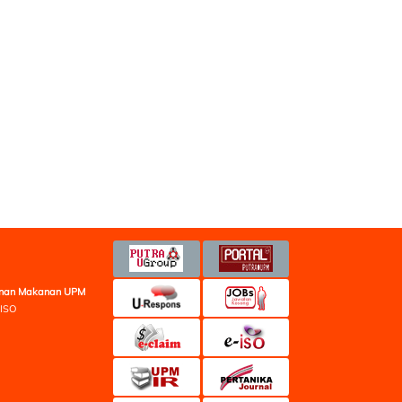
minan Makanan UPM
 ISO