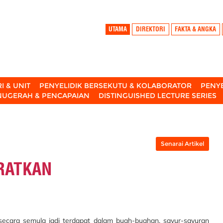
UTAMA
DIREKTORI
FAKTA & ANGKA
I & UNIT
PENYELIDIK BERSEKUTU & KOLABORATOR
PENYE
NUGERAH & PENCAPAIAN
DISTINGUISHED LECTURE SERIES
Senarai Artikel
RATKAN
secara semula jadi terdapat dalam buah-buahan, sayur-sayuran