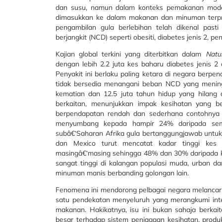
dan susu, namun dalam konteks pemakanan moden
dimasukkan ke dalam makanan dan minuman terpr
pengambilan gula berlebihan telah dikenal pasti
berjangkit (NCD) seperti obesiti, diabetes jenis 2, pe
Kajian global terkini yang diterbitkan dalam
Natu
dengan lebih 2.2 juta kes baharu diabetes jenis 2 
Penyakit ini berlaku paling ketara di negara berp
tidak bersedia menangani beban NCD yang meningk
kematian dan 12.5 juta tahun hidup yang hilang a
berkaitan, menunjukkan impak kesihatan yang bes
berpendapatan rendah dan sederhana contohnya
menyumbang kepada hampir 24% daripada sem
subâ€‘Saharan Afrika gula bertanggungjawab untuk l
dan Mexico turut mencatat kadar tinggi kes 
masingâ€‘masing sehingga 48% dan 30% daripada ke
sangat tinggi di kalangan populasi muda, urban d
minuman manis berbanding golongan lain.
Fenomena ini mendorong pelbagai negara melancarka
satu pendekatan menyeluruh yang merangkumi interv
makanan. Hakikatnya, isu ini bukan sahaja berkai
besar terhadap sistem penjagaan kesihatan, produ