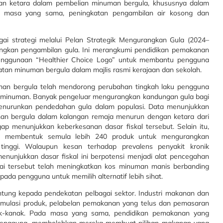
nan ketara dalam pembelian minuman bergula, khususnya dalam
a masa yang sama, peningkatan pengambilan air kosong dan
ai strategi melalui Pelan Strategik Mengurangkan Gula (2024–
gkan pengambilan gula. Ini merangkumi pendidikan pemakanan
enggunaan “Healthier Choice Logo” untuk membantu pengguna
atan minuman bergula dalam majlis rasmi kerajaan dan sekolah.
uman bergula telah mendorong perubahan tingkah laku pengguna
an minuman. Banyak pengeluar mengurangkan kandungan gula bagi
 menurunkan pendedahan gula dalam populasi. Data menunjukkan
man bergula dalam kalangan remaja menurun dengan ketara dari
 menunjukkan keberkesanan dasar fiskal tersebut. Selain itu,
h membentuk semula lebih 240 produk untuk mengurangkan
tinggi. Walaupun kesan terhadap prevalens penyakit kronik
enunjukkan dasar fiskal ini berpotensi menjadi alat pencegahan
ukai tersebut telah meningkatkan kos minuman manis berbanding
ada pengguna untuk memilih alternatif lebih sihat.
antung kepada pendekatan pelbagai sektor. Industri makanan dan
mulasi produk, pelabelan pemakanan yang telus dan pemasaran
k-kanak. Pada masa yang sama, pendidikan pemakanan yang