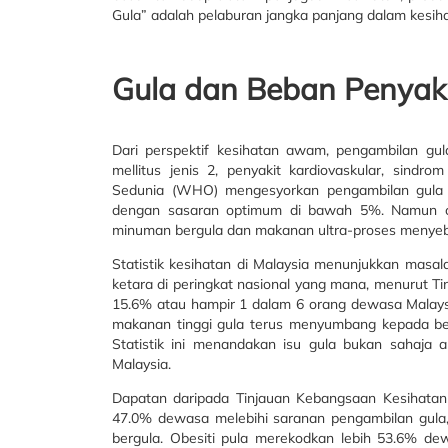
Gula” adalah pelaburan jangka panjang dalam kesi
Gula dan Beban Penyaki
Dari perspektif kesihatan awam, pengambilan gula
mellitus jenis 2, penyakit kardiovaskular, sindr
Sedunia (WHO) mengesyorkan pengambilan gula t
dengan sasaran optimum di bawah 5%. Namun c
minuman bergula dan makanan ultra-proses menyebab
Statistik kesihatan di Malaysia menunjukkan masala
ketara di peringkat nasional yang mana, menurut T
15.6% atau hampir 1 dalam 6 orang dewasa Malays
makanan tinggi gula terus menyumbang kepada beba
Statistik ini menandakan isu gula bukan sahaja a
Malaysia.
Dapatan daripada Tinjauan Kebangsaan Kesihatan
47.0% dewasa melebihi saranan pengambilan gula
bergula. Obesiti pula merekodkan lebih 53.6% de