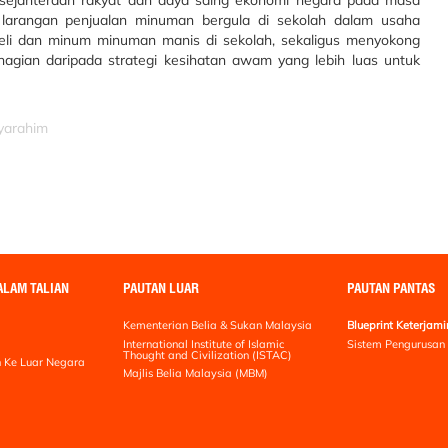
kesejahteraan rakyat dan daya saing ekonomi negara pada masa
 larangan penjualan minuman bergula di sekolah dalam usaha
i dan minum minuman manis di sekolah, sekaligus menyokong
bahagian daripada strategi kesihatan awam yang lebih luas untuk
lyarahim
ALAM TALIAN
PAUTAN LUAR
PAUTAN PANTAS
Kementerian Belia & Sukan Malaysia
Blueprint Keterja
International Institute of Islamic
Sistem Pengurusan
Thought and Civilization (ISTAC)
 Ke Luar Negara
Majlis Belia Malaysia (MBM)