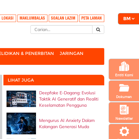
LOKASI
MAKLUMBALAS
SOALAN LAZIM
PETA LAMAN
LIDIKAN & PENERBITAN
JARINGAN
Entiti Kami
LIHAT JUGA
Deepfake E-Dagang: Evolusi
Dokumen
Taktik AI Generatif dan Realiti
Keselamatan Pengguna
Newsletter
Mengurus AI Anxiety Dalam
Kalangan Generasi Muda