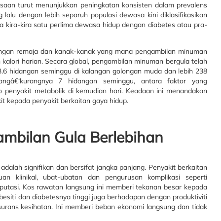
gsaan turut menunjukkan peningkatan konsisten dalam prevalens
lalu dengan lebih separuh populasi dewasa kini diklasifikasikan
a kira-kira satu perlima dewasa hidup dengan diabetes atau pra-
langan remaja dan kanak-kanak yang mana pengambilan minuman
alori harian. Secara global, pengambilan minuman bergula telah
.6 hidangan seminggu di kalangan golongan muda dan lebih 238
angâ€‘kurangnya 7 hidangan seminggu, antara faktor yang
 penyakit metabolik di kemudian hari. Keadaan ini menandakan
it kepada penyakit berkaitan gaya hidup.
ambilan Gula Berlebihan
dalah signifikan dan bersifat jangka panjang. Penyakit berkaitan
n klinikal, ubat-ubatan dan pengurusan komplikasi seperti
putasi. Kos rawatan langsung ini memberi tekanan besar kepada
siti dan diabetesnya tinggi juga berhadapan dengan produktiviti
surans kesihatan. Ini memberi beban ekonomi langsung dan tidak