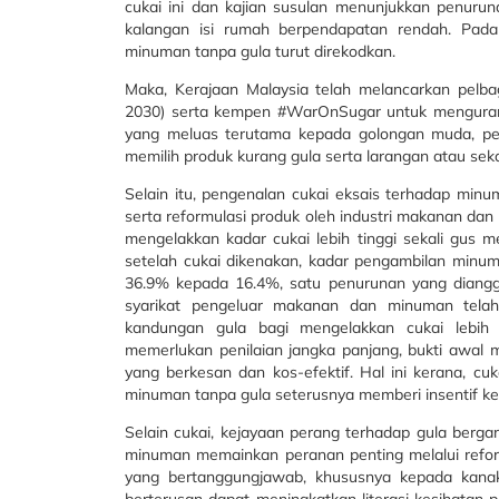
cukai ini dan kajian susulan menunjukkan penuru
kalangan isi rumah berpendapatan rendah. Pad
minuman tanpa gula turut direkodkan.
Maka, Kerajaan Malaysia telah melancarkan pelbag
2030) serta kempen #WarOnSugar untuk menguran
yang meluas terutama kepada golongan muda, p
memilih produk kurang gula serta larangan atau sek
Selain itu, pengenalan cukai eksais terhadap min
serta reformulasi produk oleh industri makanan d
mengelakkan kadar cukai lebih tinggi sekali gus
setelah cukai dikenakan, kadar pengambilan minu
36.9% kepada 16.4%, satu penurunan yang dianggap
syarikat pengeluar makanan dan minuman tela
kandungan gula bagi mengelakkan cukai lebih 
memerlukan penilaian jangka panjang, bukti awal m
yang berkesan dan kos-efektif. Hal ini kerana, c
minuman tanpa gula seterusnya memberi insentif kep
Selain cukai, kejayaan perang terhadap gula berg
minuman memainkan peranan penting melalui refor
yang bertanggungjawab, khususnya kepada kana