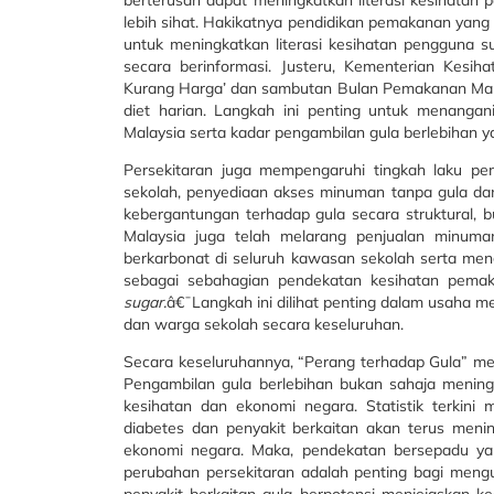
berterusan dapat meningkatkan literasi kesihata
lebih sihat. Hakikatnya pendidikan pemakanan yan
untuk meningkatkan literasi kesihatan pengguna 
secara berinformasi. Justeru, Kementerian Kesih
Kurang Harga’ dan sambutan Bulan Pemakanan Mal
diet harian. Langkah ini penting untuk menangan
Malaysia serta kadar pengambilan gula berlebihan 
Persekitaran juga mempengaruhi tingkah laku pem
sekolah, penyediaan akses minuman tanpa gula da
kebergantungan terhadap gula secara struktural, 
Malaysia juga telah melarang penjualan minum
berkarbonat di seluruh kawasan sekolah serta men
sebagai sebahagian pendekatan kesihatan pema
sugar.
â€¯Langkah ini dilihat penting dalam usaha 
dan warga sekolah secara keseluruhan.
Secara keseluruhannya, “Perang terhadap Gula” me
Pengambilan gula berlebihan bukan sahaja meningk
kesihatan dan ekonomi negara. Statistik terkini
diabetes dan penyakit berkaitan akan terus meni
ekonomi negara. Maka, pendekatan bersepadu yang
perubahan persekitaran adalah penting bagi mengu