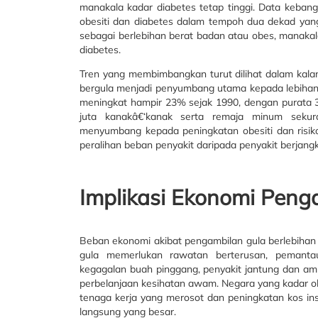
manakala kadar diabetes tetap tinggi. Data keban
obesiti dan diabetes dalam tempoh dua dekad yang 
sebagai berlebihan berat badan atau obes, manakal
diabetes.
Tren yang membimbangkan turut dilihat dalam ka
bergula menjadi penyumbang utama kepada lebihan k
meningkat hampir 23% sejak 1990, dengan purata 3
juta kanakâ€‘kanak serta remaja minum sekur
menyumbang kepada peningkatan obesiti dan risiko
peralihan beban penyakit daripada penyakit berjangk
Implikasi Ekonomi Peng
Beban ekonomi akibat pengambilan gula berlebihan a
gula memerlukan rawatan berterusan, pemantaua
kegagalan buah pinggang, penyakit jantung dan am
perbelanjaan kesihatan awam. Negara yang kadar obe
tenaga kerja yang merosot dan peningkatan kos in
langsung yang besar.