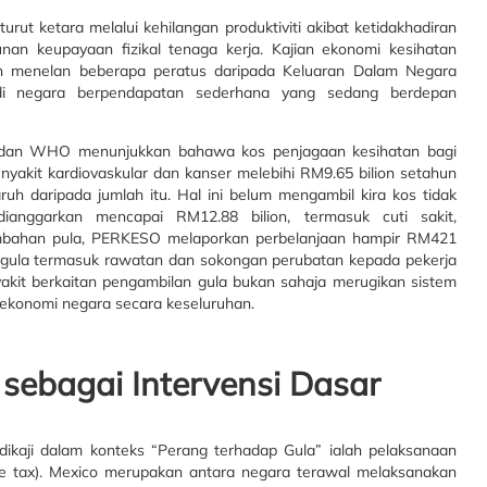
rut ketara melalui kehilangan produktiviti akibat ketidakhadiran
nan keupayaan fizikal tenaga kerja. Kajian ekonomi kesihatan
menelan beberapa peratus daripada Keluaran Dalam Negara
di negara berpendapatan sederhana yang sedang berdepan
an dan WHO menunjukkan bahawa kos penjagaan kesihatan bagi
enyakit kardiovaskular dan kanser melebihi RM9.65 bilion setahun
 daripada jumlah itu. Hal ini belum mengambil kira kos tidak
 dianggarkan mencapai RM12.88 bilion, termasuk cuti sakit,
ambahan pula, PERKESO melaporkan perbelanjaan hampir RM421
 gula termasuk rawatan dan sokongan perubatan kepada pekerja
akit berkaitan pengambilan gula bukan sahaja merugikan sistem
 ekonomi negara secara keseluruhan.
sebagai Intervensi Dasar
ikaji dalam konteks “Perang terhadap Gula” ialah pelaksanaan
e tax). Mexico merupakan antara negara terawal melaksanakan