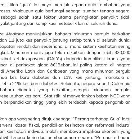
 istilah “gula” lazimnya merujuk kepada gula tambahan yang
oses.
Walaupun gula berfungsi sebagai sumber tenaga segera,
 sebagai salah satu faktor utama peningkatan penyakit tidak
nyakit jantung dan komplikasi metabolik lain di seluruh dunia.
re Medicine
menunjukkan bahawa minuman bergula berkaitan
dan 1.1 juta kes penyakit jantung setiap tahun di seluruh dunia.
endapatan rendah dan sederhana, di mana sistem kesihatan sering
at. Minuman manis juga telah dikaitkan dengan lebih 330,000
kibat ketidakupayaan (DALYs) daripada komplikasi kronik yang
ar di peringkat global.â€¯Beban ini paling ketara di negara
 di Amerika Latin dan Caribbean yang mana minuman bergula
ua kes baru diabetes dan 11% kes jantung, manakala di
ebih 21% kes baru diabetes. Selain itu, negara seperti Colombia
baharu diabetes yang berkaitan dengan minuman bergula,
seluruhan kes baru. Statistik ini menyerlahkan beban NCD yang
an berpendidikan tinggi yang lebih terdedah kepada pengambilan
n apa yang sering dirujuk sebagai “Perang terhadap Gula” iaitu
ensi dasar, fiskal, pendidikan kesihatan dan reformasi industri
tan kesihatan individu, malah membawa implikasi ekonomi yang
ktiviti tenaga kerja dan pembangunan negara. “Perang terhadap