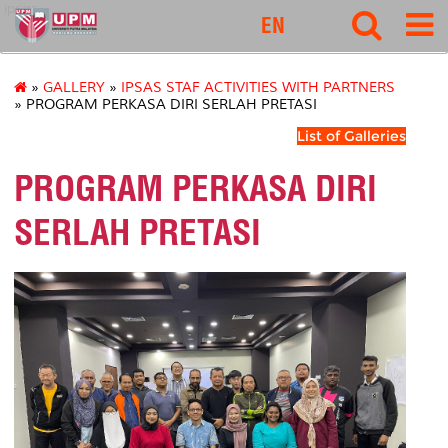
ipsas
EN
»
GALLERY
»
IPSAS STAF ACTIVITIES WITH PARTNERS
» PROGRAM PERKASA DIRI SERLAH PRETASI
List of Galleries
PROGRAM PERKASA DIRI
SERLAH PRETASI