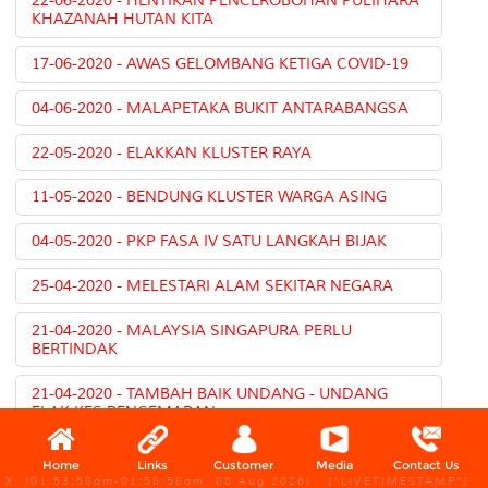
22-06-2020 - HENTIKAN PENCEROBOHAN PULIHARA
KHAZANAH HUTAN KITA
17-06-2020 - AWAS GELOMBANG KETIGA COVID-19
04-06-2020 - MALAPETAKA BUKIT ANTARABANGSA
22-05-2020 - ELAKKAN KLUSTER RAYA
11-05-2020 - BENDUNG KLUSTER WARGA ASING
04-05-2020 - PKP FASA IV SATU LANGKAH BIJAK
25-04-2020 - MELESTARI ALAM SEKITAR NEGARA
21-04-2020 - MALAYSIA SINGAPURA PERLU
BERTINDAK
21-04-2020 - TAMBAH BAIK UNDANG - UNDANG
ELAK KES PENCEMARAN
27-02-2020 - USAH MENYESAL JIKA HUTAN PAYA
Home
Links
Customer
Media
Contact Us
GAMBUT HILANG
X, (01:53:58am-01:58:58am, 08 Aug 2026) [*LIVETIMESTAMP*]