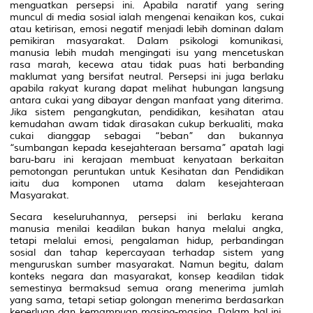
menguatkan persepsi ini. Apabila naratif yang sering
muncul di media sosial ialah mengenai kenaikan kos, cukai
atau ketirisan, emosi negatif menjadi lebih dominan dalam
pemikiran masyarakat. Dalam psikologi komunikasi,
manusia lebih mudah mengingati isu yang mencetuskan
rasa marah, kecewa atau tidak puas hati berbanding
maklumat yang bersifat neutral. Persepsi ini juga berlaku
apabila rakyat kurang dapat melihat hubungan langsung
antara cukai yang dibayar dengan manfaat yang diterima.
Jika sistem pengangkutan, pendidikan, kesihatan atau
kemudahan awam tidak dirasakan cukup berkualiti, maka
cukai dianggap sebagai “beban” dan bukannya
“sumbangan kepada kesejahteraan bersama” apatah lagi
baru-baru ini kerajaan membuat kenyataan berkaitan
pemotongan peruntukan untuk Kesihatan dan Pendidikan
iaitu dua komponen utama dalam kesejahteraan
Masyarakat.
Secara keseluruhannya, persepsi ini berlaku kerana
manusia menilai keadilan bukan hanya melalui angka,
tetapi melalui emosi, pengalaman hidup, perbandingan
sosial dan tahap kepercayaan terhadap sistem yang
menguruskan sumber masyarakat. Namun begitu, dalam
konteks negara dan masyarakat, konsep keadilan tidak
semestinya bermaksud semua orang menerima jumlah
yang sama, tetapi setiap golongan menerima berdasarkan
keperluan dan kemampuan masing-masing. Dalam hal ini,