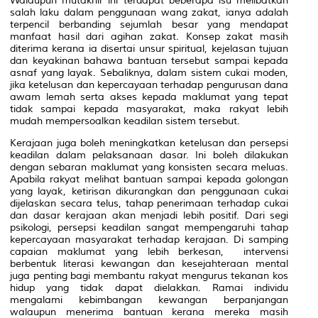
Walaupun mutakhir ini terdapat beberapa isu melibatkan
salah laku dalam penggunaan wang zakat, ianya adalah
terpencil berbanding sejumlah besar yang mendapat
manfaat hasil dari agihan zakat. Konsep zakat masih
diterima kerana ia disertai unsur spiritual, kejelasan tujuan
dan keyakinan bahawa bantuan tersebut sampai kepada
asnaf yang layak. Sebaliknya, dalam sistem cukai moden,
jika ketelusan dan kepercayaan terhadap pengurusan dana
awam lemah serta akses kepada maklumat yang tepat
tidak sampai kepada masyarakat, maka rakyat lebih
mudah mempersoalkan keadilan sistem tersebut.
Kerajaan juga boleh meningkatkan ketelusan dan persepsi
keadilan dalam pelaksanaan dasar. Ini boleh dilakukan
dengan sebaran maklumat yang konsisten secara meluas.
Apabila rakyat melihat bantuan sampai kepada golongan
yang layak, ketirisan dikurangkan dan penggunaan cukai
dijelaskan secara telus, tahap penerimaan terhadap cukai
dan dasar kerajaan akan menjadi lebih positif. Dari segi
psikologi, persepsi keadilan sangat mempengaruhi tahap
kepercayaan masyarakat terhadap kerajaan. Di samping
capaian maklumat yang lebih berkesan, intervensi
berbentuk literasi kewangan dan kesejahteraan mental
juga penting bagi membantu rakyat mengurus tekanan kos
hidup yang tidak dapat dielakkan. Ramai individu
mengalami kebimbangan kewangan berpanjangan
walaupun menerima bantuan kerana mereka masih