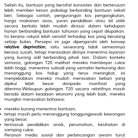
Selain itu, bantuan yang bersifat konsisten dan berterusan
lebih memberi kesan psikologi berbanding bantuan sekali
beri. Sebagai contoh, pengurangan kos pengangkutan,
harga makanan asas, yuran pendidikan atau bil utiliti
secara berkala lebih mudah dirasai dalam kehidupan
harian berbanding bantuan tahunan yang cepat dilupakan.
Ini kerana rakyat lebih sensitif terhadap kos yang berulang
setiap bulan. Persepsi ini juga dipengaruhi oleh konsep
relative deprivation
, iaitu seseorang tidak semestinya
berasa susah, tetapi merasakan dirinya menerima layanan
yang kurang adil berbanding pihak lain. Dalam konteks
semasa, golongan T20 melihat mereka membayar cukai
lebih tinggi, menerima subsidi yang semakin berkurang dan
menanggung kos hidup yang terus meningkat, ini
menyebabkan mereka mudah merasakan beban yang
dipikul lebih besar daripada manfaat yang
diterima.Walaupun golongan T20 secara relatifnya masih
berada dalam keadaan ekonomi yang lebih baik, mereka
mungkin merasakan bahawa;
mereka kurang menerima bantuan,
tetapi masih perlu menanggung tanggungjawab kewangan
yang besar,
termasuk pendidikan anak, perumahan, kesihatan di
samping cukai.
Peranan media sosial dan perbincangan awam turut