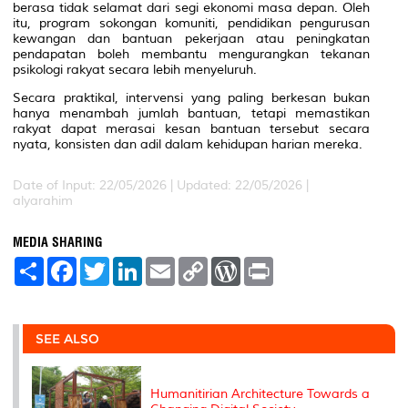
berasa tidak selamat dari segi ekonomi masa depan. Oleh
itu, program sokongan komuniti, pendidikan pengurusan
kewangan dan bantuan pekerjaan atau peningkatan
pendapatan boleh membantu mengurangkan tekanan
psikologi rakyat secara lebih menyeluruh.
Secara praktikal, intervensi yang paling berkesan bukan
hanya menambah jumlah bantuan, tetapi memastikan
rakyat dapat merasai kesan bantuan tersebut secara
nyata, konsisten dan adil dalam kehidupan harian mereka.
Date of Input: 22/05/2026 | Updated: 22/05/2026 |
alyarahim
MEDIA SHARING
S
F
T
L
E
C
W
P
h
a
w
i
m
o
o
r
a
c
i
n
a
p
r
i
r
e
t
k
i
y
d
n
e
b
t
e
l
L
P
t
o
e
d
i
r
SEE ALSO
o
r
I
n
e
k
n
k
s
s
Humanitirian Architecture Towards a