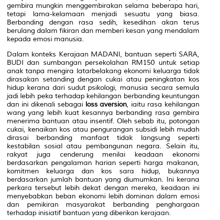
gembira mungkin menggembirakan selama beberapa hari,
tetapi lama-kelamaan menjadi sesuatu yang biasa.
Berbanding dengan rasa sedih, kesedihan akan terus
berulang dalam fikiran dan memberi kesan yang mendalam
kepada emosi manusia.
Dalam konteks Kerajaan MADANI, bantuan seperti SARA,
BUDI dan sumbangan persekolahan RM150 untuk setiap
anak tanpa mengira latarbelakang ekonomi keluarga tidak
dirasakan setanding dengan cukai atau peningkatan kos
hidup kerana dari sudut psikologi, manusia secara semula
jadi lebih peka terhadap kehilangan berbanding keuntungan
dan ini dikenali sebagai
loss aversion
, iaitu rasa kehilangan
wang yang lebih kuat kesannya berbanding rasa gembira
menerima bantuan atau insentif. Oleh sebab itu, potongan
cukai, kenaikan kos atau pengurangan subsidi lebih mudah
dirasai berbanding manfaat tidak langsung seperti
kestabilan sosial atau pembangunan negara. Selain itu,
rakyat juga cenderung menilai keadaan ekonomi
berdasarkan pengalaman harian seperti harga makanan,
komitmen keluarga dan kos sara hidup, bukannya
berdasarkan jumlah bantuan yang diumumkan. Ini kerana
perkara tersebut lebih dekat dengan mereka, keadaan ini
menyebabkan beban ekonomi lebih dominan dalam emosi
dan pemikiran masyarakat berbanding penghargaan
terhadap inisiatif bantuan yang diberikan kerajaan.