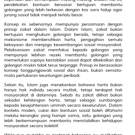
pendekatan bantuan bersasar bertujuan membantu
golongan yang lebih terkesan dengan kos sara hidup agar
jurang sosial tidak menjadi terlalu besar.
Konsep ini sebenarnya mempunyai persamaan dengan
prinsip zakat dalam Islam. Dalam Islam, zakat bukan
bertujuan menghukum golongan berada, tetapi sebagai
mekanisme membersihkan harta, pengagihan semula
kekayaan dan menjaga keseimbangan sosial masyarakat.
Pelaksanaan zakat memfokus kepada golongan yang
mempunyai lebihan rezeki membantu golongan yang
memerlukan supaya kestabilan sosial dapat dikekalkan dan
golongan miskin tidak terus terpinggir. Prinsip ini berasaskan
konsep tanggungjawab sosial dan ihsan, bukan semata-
mata pertukaran keuntungan peribadi.
Selain itu, Islam juga menekankan bahawa harta bukan
hanya hak individu secara mutlak, tetapi terdapat hak
masyarakat di dalamnya. Sebab itu zakat dilihat bukan
sekadar kehilangan harta, tetapi sebagai sumbangan
kepada kesejahteraan ummah secara keseluruhan. Dalam
konteks moden, cukai dan bantuan sosial boleh difahami
melalui kerangka yang hampir sama, iaitu golongan yang
lebih berkemampuan membantu menstabilkan kehidupan
masyarakat secara kolektif.